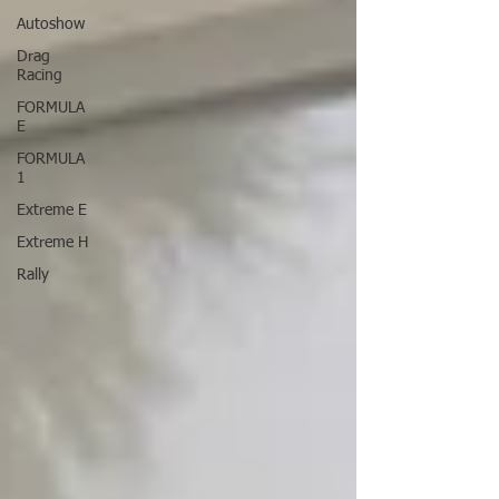
Autoshow
Drag
Racing
FORMULA
E
FORMULA
1
Extreme E
Extreme H
Rally