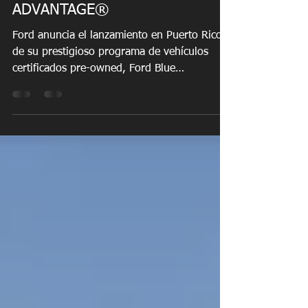
programa de vehículos
certificados FORD BLUE
ADVANTAGE®
Ford anuncia el lanzamiento en Puerto Rico
de su prestigioso programa de vehículos
certificados pre-owned, Ford Blue
Advantage, que se ofrecerá exclusivamente a
través de sus nueve concesionarios
autorizados alrededor de la isla. Para el
mercado de Puerto Rico, Ford implementará
exclusivamente su nivel de certificación más
riguroso y completo: Gold Certified. Esta
certificación se otorga únicamente a
vehículos Ford que superan estrictos criterios
de calidad, brindando al cons