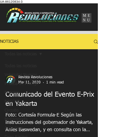
UA-86120834-3
ME
NU
NOTICIAS
Todas las noticias
Todas las noticias
Vehículos Nuevos
Revista Revoluciones
Mar 11, 2020
1 min read
Prueba de Manejo
Noticias
Comunicado del Evento E-Prix
NASCAR
en Yakarta
Circuito
Foto: Cortesía Formula-E Según las
Motorsports
instrucciones del gobernador de Yakarta,
Autoshow
Anies Baswedan, y en consulta con la