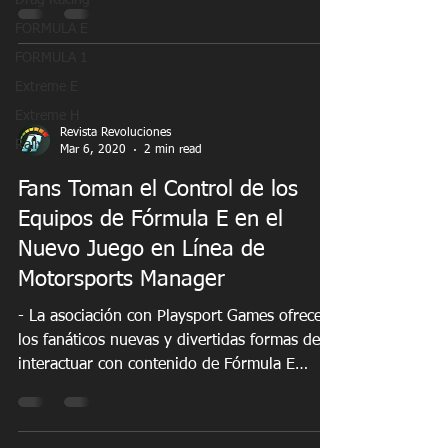
Drag Racing
Fórmula E, la FIA,...
FORMULA E
FORMULA 1
Extreme E
Extreme H
Revista Revoluciones
Rally
Mar 6, 2020
2 min read
Fans Toman el Control de los
Equipos de Fórmula E en el
Nuevo Juego en Línea de
Motorsports Manager
- La asociación con Playsport Games ofrece a
los fanáticos nuevas y divertidas formas de
interactuar con contenido de Fórmula E
con...