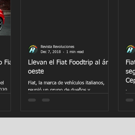
Revista Revoluciones
Dec 7, 2018
1 min read
 Fiat
Llevan el Fiat Foodtrip al área
Fia
oeste
seg
Cep
el
Fiat, la marca de vehículos italianos,
2020
reunió un grupo de dueños y
La r
o. El
conductores de Fiats recientemente para
es h
..
el segundo Fiat Foodtrip con...
Fiat
exce