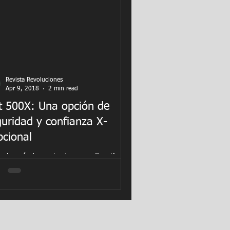
Revista Revoluciones
Apr 9, 2018
2 min read
t 500X: Una opción de
uridad y confianza X-
cional
egla más importante para divertirse
acerlo de forma segura. Por eso, el
 500X ofrece tranquilidad
pcional, ya que su...