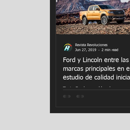
Revista Revoluciones
Jun 27, 2019
2 min read
Ford y Lincoln entre las
marcas principales en e
estudio de calidad inicia
2019 de J.D. Powe
Tanto Ford como Lincoln se enc
por primera vez entre las cinco 
principales de automóviles en lo
Estados Unidos, según el...