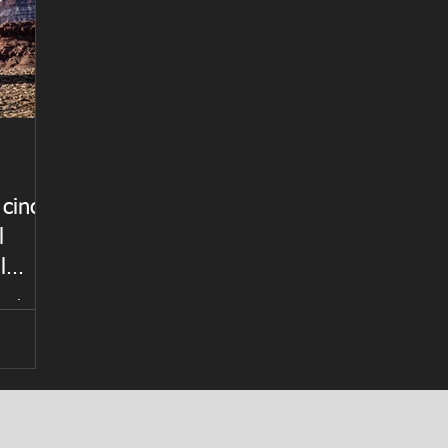
 cinco
l
l
uentran
marcas
s