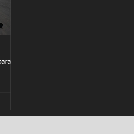
para
egar al
por