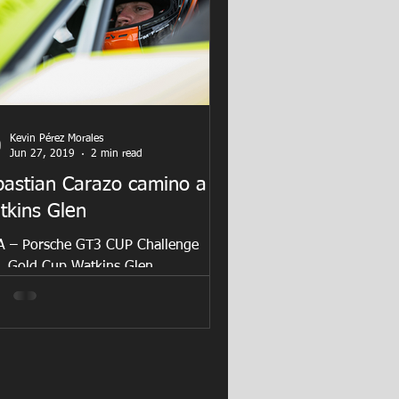
Kevin Pérez Morales
Jun 27, 2019
2 min read
bastian Carazo camino a
tkins Glen
A – Porsche GT3 CUP Challenge
, Gold Cup Watkins Glen
rnational • Watkins Glen, New York
e junio al 29 de junio de 2019 Del...