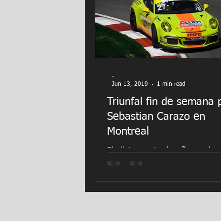
-
Jun 13, 2019
1 min read
Triunfal fin de semana 
Sebastian Carazo en
Montreal
El piloto puertorriqueño prueba
nuevamente sus habilidades al ll
circuito de Montreal en Canada 
primera vez y lograr un...