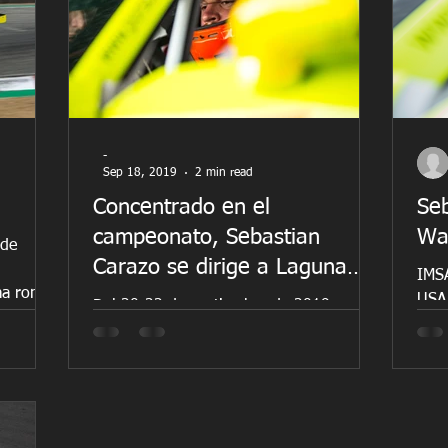
-
Sep 18, 2019
2 min read
Concentrado en el
Se
campeonato, Sebastian
Wa
 de
Carazo se dirige a Laguna
d
IMS
ima ronda
Seca
USA
Del 20-22 de septiembre de 2019, en
Inte
Weathertech Raceway Laguna Seca, se
27 d
llevará a cabo la próxima carrera de
IMSA Porsche GT3 Cup...