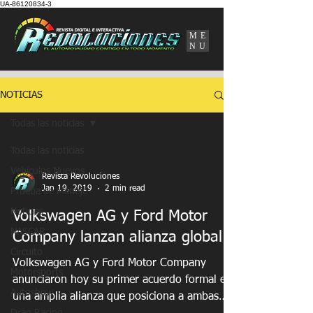
UA-86120834-3
ME
NU
NOTICIAS
Todas las noticias
Todas las noticias
Vehículos Nuevos
Revista Revoluciones
Jan 19, 2019
2 min read
Prueba de Manejo
Noticias
Volkswagen AG y Ford Motor
NASCAR
Company lanzan alianza global
Circuito
Volkswagen AG y Ford Motor Company
Motorsports
anunciaron hoy su primer acuerdo formal en
Autoshow
una amplia alianza que posiciona a ambas