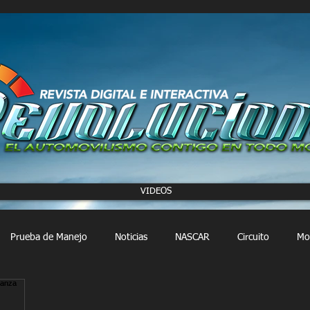
VIDEOS
Prueba de Manejo
Noticias
NASCAR
Circuito
Mo
FORMULA 1
Extreme E
Extreme H
Rally