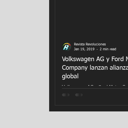
Revista Revoluciones
Jan 19, 2019
2 min read
Volkswagen AG y Ford 
Company lanzan alianz
global
Volkswagen AG y Ford Motor C
anunciaron hoy su primer acuer
formal en una amplia alianza qu
posiciona a ambas compañías par