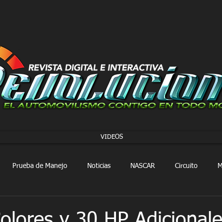
VIDEOS
Prueba de Manejo
Noticias
NASCAR
Circuito
M
FORMULA 1
Extreme E
Extreme H
Rally
olores y 30 HP Adicionale