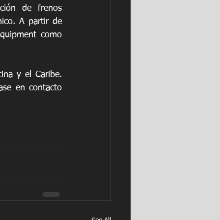
ión de frenos 
co. A partir de 
equipment como 
a y el Caribe. 
ase en contacto 