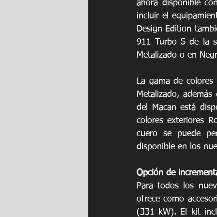
ahora disponible co
incluir el equipamie
Design Edition tambié
911 Turbo S de la ser
Metalizado o en Negr
La gama de colores 
Metalizado, además d
del Macan está disp
colores exteriores R
cuero se puede ped
disponible en los nu
Opción de incrementa
Para todos los nuev
ofrece como accesor
(331 kW). El kit in