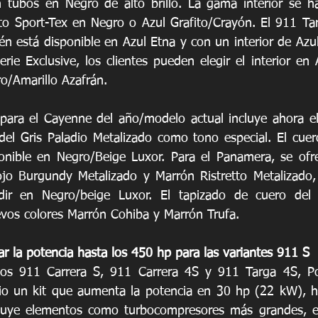
n tubos en Negro de alto brillo. La gama interior se h
nto Sport-Tex en Negro o Azul Grafito/Crayón. El 911 Tar
n está disponible en Azul Etna y con un interior de Azul 
ie Exclusive, los clientes pueden elegir el interior en 
o/Amarillo Azafrán.
para el Cayenne del año/modelo actual incluye ahora el
el Gris Paladio Metalizado como tono especial. El cuero
onible en Negro/Beige Luxor. Para el Panamera, se ofre
ojo Burgundy Metalizado y Marrón Ristretto Metalizado, y
ir en Negro/beige Luxor. El tapizado de cuero del h
evos colores Marrón Cohiba y Marrón Trufa.
r la potencia hasta los 450 hp para las variantes 911 S 
os 911 Carrera S, 911 Carrera 4S y 911 Targa 4S, Por
io un kit que aumenta la potencia en 30 hp (22 kW), ha
cluye elementos como turbocompresores más grandes, el