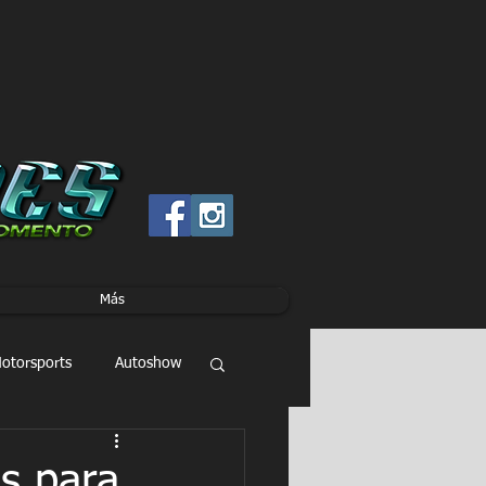
Más
otorsports
Autoshow
s para