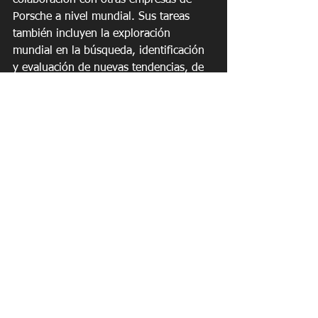
colaboración con otras empresas de 
Porsche a nivel mundial. Sus tareas 
también incluyen la exploración 
mundial en la búsqueda, identificación 
y evaluación de nuevas tendencias, de 
manera que Porsche tenga acceso a 
toda la tecnología más relevante. 
Porsche Digital se ve a sí mismo como 
un interfaz entre Porsche y los 
innovadores de todas partes del 
planeta. Además de oficinas en 
Ludwigsburg y Berlín, y la nueva filial 
en Santa Clara, existen planes para 
establecer sedes adicionales en centros 
de innovación claves alrededor del 
mundo, entre ellos Asia.