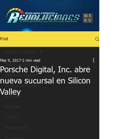
UA-86120834-3
ME
NU
Post
Todas las noticias
May 9, 2017
2 min read
Todas las noticias
Porsche Digital, Inc. abre
Vehículos Nuevos
nueva sucursal en Silicon
Prueba de Manejo
Valley
Noticias
NASCAR
Circuito
Motorsports
Autoshow