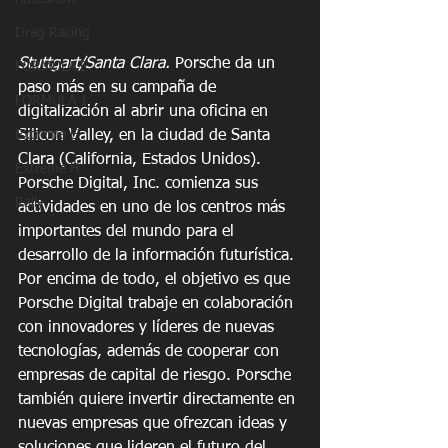
Drag Racing
Stuttgart/Santa Clara.
 Porsche da un 
FORMULA E
paso más en su campaña de 
FORMULA 1
digitalización al abrir una oficina en 
Extreme E
Silicon Valley, en la ciudad de Santa 
Clara (California, Estados Unidos). 
Extreme H
Porsche Digital, Inc. comienza sus 
Rally
actividades en uno de los centros más 
importantes del mundo para el 
desarrollo de la información futurística. 
Por encima de todo, el objetivo es que 
Porsche Digital trabaje en colaboración 
con innovadores y líderes de nuevas 
tecnologías, además de cooperar con 
empresas de capital de riesgo. Porsche 
también quiere invertir directamente en 
nuevas empresas que ofrezcan ideas y 