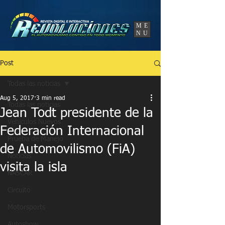
UA-86120834-3
ME
NU
Post
Todas las noticias
Aug 5, 2017
3 min read
Todas las noticias
Jean Todt presidente de la
Vehículos Nuevos
Federación Internacional
Prueba de Manejo
de Automovilismo (FiA)
Noticias
visita la isla
NASCAR
Circuito
Motorsports
Autoshow