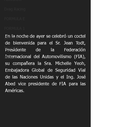
Drag Racing
FORMULA E
FORMULA 1
En la noche de ayer se celebró un coctel 
Extreme E
de bienvenida para el Sr. Jean Todt, 
Extreme H
Presidente de la Federación 
Internacional del Automovilismo (FIA), 
Rally
su compañera la Sra. Michelle Yeoh, 
Embajadora Global de Seguridad Vial 
de las Naciones Unidas y el Ing. José 
Abed vice presidente de FIA para las 
Américas. 