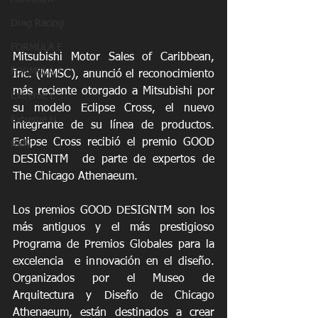
Drag Racing
FORMULA E
Mitsubishi Motor Sales of Caribbean, 
FORMULA 1
Inc. (MMSC), anunció el reconocimiento 
más reciente otorgado a Mitsubishi por 
Extreme E
su modelo Eclipse Cross, el nuevo 
Extreme H
integrante de su línea de productos. 
Eclipse Cross recibió el premio GOOD 
Rally
DESIGNTM  de parte de expertos de 
The Chicago Athenaeum.
Los premios GOOD DESIGNTM son los 
más antiguos y el más prestigioso 
Programa de Premios Globales para la 
excelencia  e innovación en el diseño. 
Organizados por el Museo de 
Arquitectura y Diseño de Chicago 
Athenaeum, están destinados a crear 