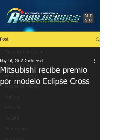
UA-86120834-3
ME
NU
Post
Todas las noticias
May 16, 2018
2 min read
Todas las noticias
Mitsubishi recibe premio
Vehículos Nuevos
por modelo Eclipse Cross
Prueba de Manejo
Noticias
NASCAR
Circuito
Motorsports
Autoshow