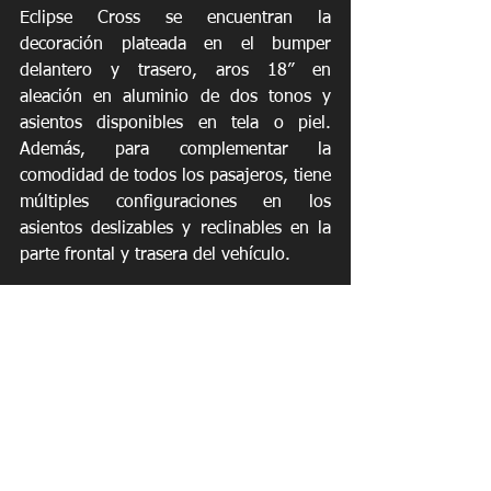
Eclipse Cross se encuentran la 
decoración plateada en el bumper 
delantero y trasero, aros 18” en 
aleación en aluminio de dos tonos y 
asientos disponibles en tela o piel. 
Además, para complementar la 
comodidad de todos los pasajeros, tiene 
múltiples configuraciones en los 
asientos deslizables y reclinables en la 
parte frontal y trasera del vehículo.
Al igual que la línea de productos 
Mitsubishi, Eclipse Cross cuenta con el 
ahorro de combustible, caballaje, la 
tecnología para la seguridad y la 
comodidad de todos sus ocupantes. 
#MitsubishiPuertoRico
#EclipseCross
#RevolucionesPR