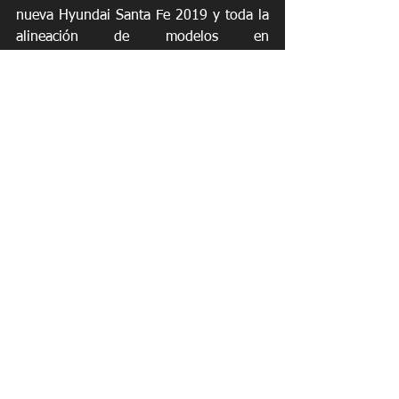
nueva Hyundai Santa Fe 2019 y toda la 
alineación de modelos en 
www.hyundaipr.com, en Facebook e 
Instagram @hyundaipr o visitando 
cualquiera de sus 19 concesionarios en 
la isla.
Recuerde visitar 
www.revista.revolucionespr.com
 para 
nuestra edición más reciente y no 
olvide suscribirse para recibir nuestra 
publicación directamente a su email 
completamente ¡GRATIS!