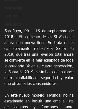
Drag Racing
FORMULA E
FORMULA 1
San Juan, PR – 15 de septiembre de 
Extreme E
2018 
– El segmento de las SUV’s tiene 
Extreme H
ahora una nueva líder. Se trata de la 
completamente rediseñada Santa Fe 
Rally
2019, que tras una revisión total ahora 
se convierte en la más equipada de toda 
la categoría. Ya en su cuarta generación, 
la Santa Fe 2019 es símbolo del balance 
entre confiabilidad, seguridad y valor 
que ofrece a los consumidores.
En este nuevo modelo, Hyundai no ha 
escatimado en incluir una amplia lista 
de equipos y funciones, tanto 