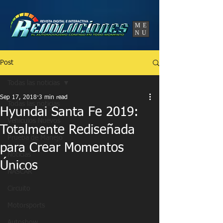
UA-86120834-3
ME
NU
Post
Todas las noticias
Sep 17, 2018
3 min read
Todas las noticias
Hyundai Santa Fe 2019:
Vehículos Nuevos
Totalmente Rediseñada
Prueba de Manejo
para Crear Momentos
Noticias
Únicos
NASCAR
Circuito
Motorsports
Autoshow