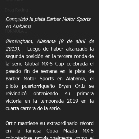
Drag Racing
Conquistó la pista Barber Motor Sports 
FORMULA E
en Alabama
FORMULA 1
Birmingham, Alabama (8 de abril de 
Extreme E
2019).
 - Luego de haber alcanzado la 
Extreme H
segunda posición en la tercera ronda de 
Rally
la serie Global MX-5 Cup celebrada el 
pasado fin de semana en la pista de 
Barber Motor Sports en Alabama, el 
piloto puertorriqueño Bryan Ortiz se 
reivindicó obteniendo su primera 
victoria en la temporada 2019 en la 
cuarta carrera de la serie. 
Ortiz mantiene su extraordinario récord 
en la famosa Copa Mazda MX-5 
colocándose provisionalmente como el 