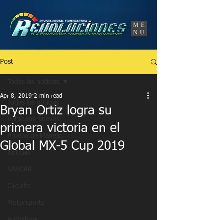
UA-86120834-3
ME
NU
Post
Todas las noticias
Apr 8, 2019
2 min read
Todas las noticias
Bryan Ortiz logra su
Vehículos Nuevos
primera victoria en el
Prueba de Manejo
Global MX-5 Cup 2019
Noticias
NASCAR
Circuito
Motorsports
Autoshow