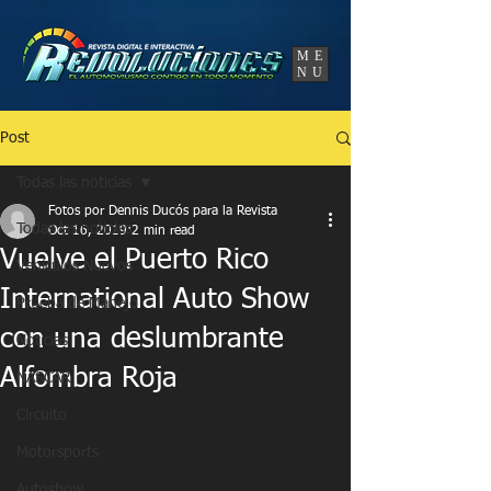
UA-86120834-3
ME
NU
Post
Todas las noticias
Fotos por Dennis Ducós para la Revista
Todas las noticias
Oct 16, 2019
2 min read
Vuelve el Puerto Rico
Vehículos Nuevos
International Auto Show
Prueba de Manejo
con una deslumbrante
Noticias
Alfombra Roja
NASCAR
Circuito
Motorsports
Autoshow