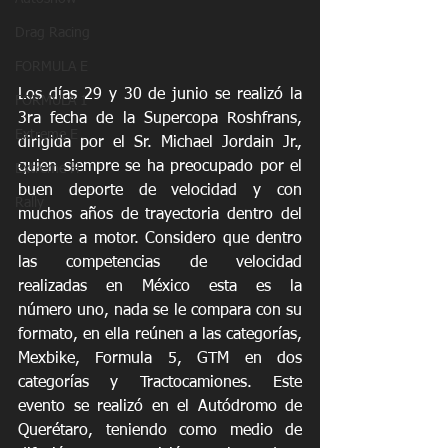
Drag Racing
FORMULA E
Los días 29 y 30 de junio se realizó la 
FORMULA 1
3ra fecha de la Supercopa Roshfrans, 
Extreme E
dirigida por el Sr. Michael Jordain Jr., 
quien siempre se ha preocupado por el 
Extreme H
buen deporte de velocidad y con 
Rally
muchos años de trayectoria dentro del 
deporte a motor. Considero que dentro 
las competencias de velocidad 
realizadas en México esta es la 
número uno, nada se le compara con su 
formato, en ella reúnen a las categorías, 
Mexbike, Formula 5, GTM en dos 
categorías y Tractocamiones. Este 
evento se realizó en el Autódromo de 
Querétaro, teniendo como medio de 