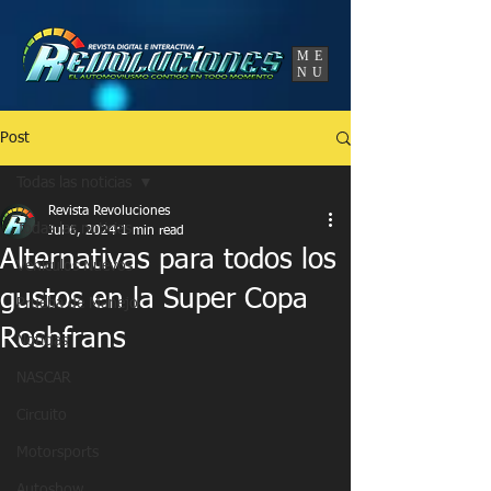
UA-86120834-3
ME
NU
Post
Todas las noticias
Revista Revoluciones
Todas las noticias
Jul 6, 2024
1 min read
Alternativas para todos los
Vehículos Nuevos
gustos en la Super Copa
Prueba de Manejo
Roshfrans
Noticias
NASCAR
Circuito
Motorsports
Autoshow