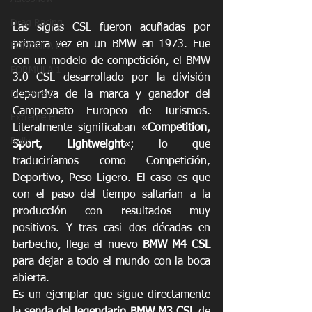
Drag Racing
Las siglas CSL fueron acuñadas por 
primera vez en un BMW en 1973. Fue 
FORMULA E
con un modelo de competición, el BMW 
FORMULA 1
3.0 CSL desarrollado por la división 
deportiva de la marca y ganador del 
Extreme E
Campeonato Europeo de Turismos. 
Extreme H
Literalmente significaban «
Competition, 
Rally
Sport, Lightweight
«; lo que 
traduciríamos como Competición, 
Deportivo, Peso Ligero. El caso es que 
con el paso del tiempo saltarían a la 
producción con resultados muy 
positivos. Y tras casi dos décadas en 
barbecho, llega el nuevo 
BMW M4 CSL
para dejar a todo el mundo con la boca 
abierta.
Es un ejemplar que sigue directamente 
la 
senda del legendario BMW M3 CSL
 de 