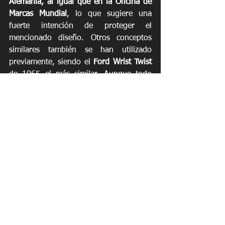
Alemania, al igual que en la Oficina de 
Marcas Mundial
, lo que sugiere una 
fuerte intención de proteger el 
mencionado diseño. Otros conceptos 
similares también se han utilizado 
previamente, siendo el 
Ford Wrist Twist
de 1965 el más similar. Aunque todo 
hay que decir, este último nunca llegó a 
producirse.
Noticias
See All
Recent Posts