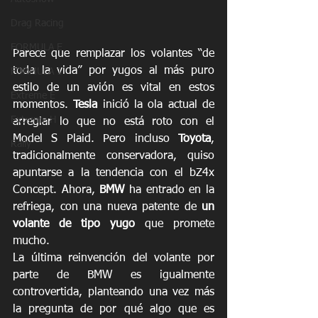
Drag Racing
FORMULA E
Parece que remplazar los volantes “de 
toda la vida” por yugos al más puro 
FORMULA 1
estilo de un avión es vital en estos 
Extreme E
momentos. 
Tesla
 inició la ola actual de 
Extreme H
arreglar lo que no está roto con el 
Model S Plaid. Pero incluso 
Toyota
, 
Rally
tradicionalmente conservadora, quiso 
apuntarse a la tendencia con el bZ4x 
Concept. Ahora, 
BMW
 ha entrado en la 
refriega, con una nueva patente de 
un 
volante de tipo yugo
 que promete 
mucho.
La última reinvención del volante por 
parte de BMW es igualmente 
controvertida, planteando una vez más 
la pregunta de por qué algo que es 