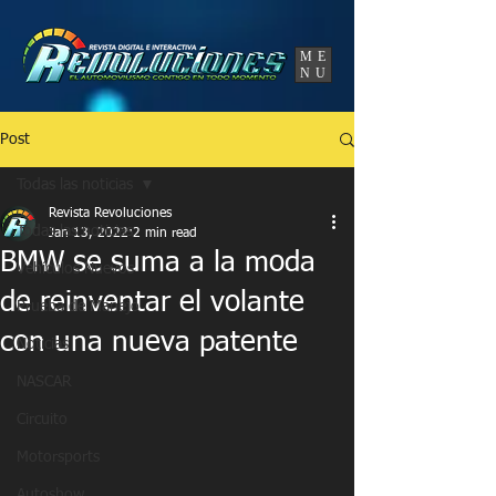
UA-86120834-3
ME
NU
Post
Todas las noticias
Revista Revoluciones
Todas las noticias
Jan 13, 2022
2 min read
BMW se suma a la moda
Vehículos Nuevos
de reinventar el volante
Prueba de Manejo
con una nueva patente
Noticias
NASCAR
Circuito
Motorsports
Autoshow