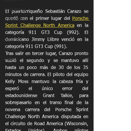
Drag Racing
El puertorriqueño Sebastián Carazo se 
quedó con el primer lugar del 
Porsche 
FORMULA E
Sprint Challenge North America
 en la 
FORMULA 1
categoría 911 GT3 Cup (992). El 
dominicano Jimmy Llibre venció en la 
Extreme E
categoría 911 GT3 Cup (991).
Extreme H
Tras salir en tercer lugar, Carazo pronto 
Rally
subió el segundo y se mantuvo allí 
hasta un poco más de 30 de los 35 
minutos de carrera. El piloto del equipo 
Kelly Moss mantuvo la cabeza fría y 
esperó el único error del 
estadounidense Grant Talkie, para 
sobrepasarlo en el tramo final de la 
novena carrera del Porsche Sprint 
Challenge North America disputada en 
el circuito de Road America (Wisconsin, 
Estados Unidos). Ambos pilotos 