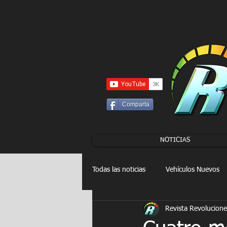
UA-86120834-3
Comparta
NOTICIAS
Todas las noticias
Vehículos Nuevos
Revista Revolucione
Drag Racing
FORMULA E