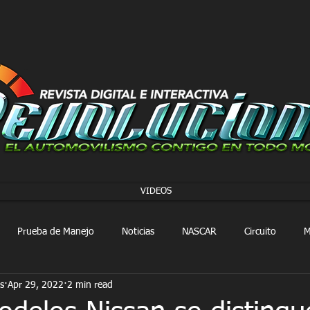
VIDEOS
Prueba de Manejo
Noticias
NASCAR
Circuito
M
s
Apr 29, 2022
2 min read
FORMULA 1
Extreme E
Extreme H
Rally