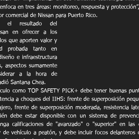
enfoca en tres áreas: monitoreo, respuesta y protección”
or comercial de Nissan para Puerto Rico. 
 el resultado del 
an en ofrecer a los 
os que aporten valor y 
ad probada tanto en 
seño e infraestructura 
s, aspectos sumamente 
iderar a la hora de 
ñadió Santana Chea.
ehículo como TOP SAFETY PICK+ debe tener buenas puntu
stencia a choques del IIHS: frente de superposición peque
jero, frente de superposición moderada, resistencia later
ién debe estar disponible con un sistema de prevenc
nga calificaciones de "avanzado" o "superior" en las e
y de vehículo a peatón, y debe incluir focos delanteros c