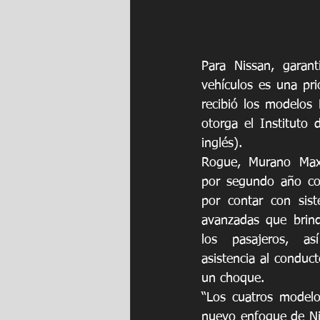
Para Nissan, garan
vehículos es una pri
recibió los modelos
otorga el Instituto 
inglés). 
Rogue, Murano Maxi
por segundo año con
por contar con sis
avanzadas que brind
los pasajeros, as
asistencia al conduct
un choque. 
“Los cuatros modelos
nuevo enfoque de Nis