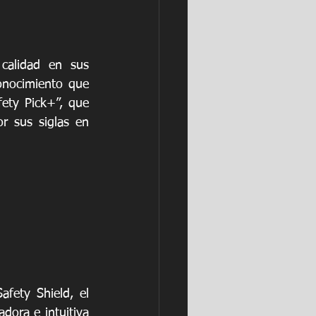
calidad en sus 
onocimiento que 
ty Pick+”, que 
r sus siglas en 
fety Shield, el 
ora e intuitiva 