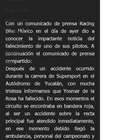
Drag Racing
FORMULA E
Con un comunicado de prensa Racing 
Bike México en el día de ayer dio a 
FORMULA 1
conocer la impactante noticia del 
Extreme E
fallecimiento de uno de sus pilotos. A 
Extreme H
continuación el comunicado de prensa 
compartido:
Rally
Después de un accidente ocurrido 
durante la carrera de Supersport en el 
Autódromo de Yucatán, con mucha 
tristeza informamos que Yosmar de la 
Rosa ha fallecido. En esos momentos el 
circuito se encontraba en bandera roja, 
al ser un accidente sobre la recta 
principal fue atendido inmediatamente, 
en ese momento debido llegó la 
ambulancia, personal del campeonato y 