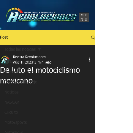
UA-86120834-3
ME
NU
Post
Todas las noticias
Revista Revoluciones
Todas las noticias
Aug 1, 2023
2 min read
De luto el motociclismo
Vehículos Nuevos
mexicano
Prueba de Manejo
Noticias
NASCAR
Circuito
Motorsports
Autoshow