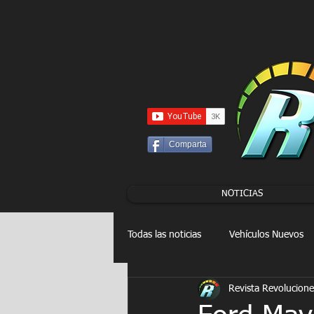
UA-86120834-3
Comparta
NOTICIAS
Todas las noticias
Vehículos Nuevos
Revista Revolucione
Drag Racing
FORMULA E