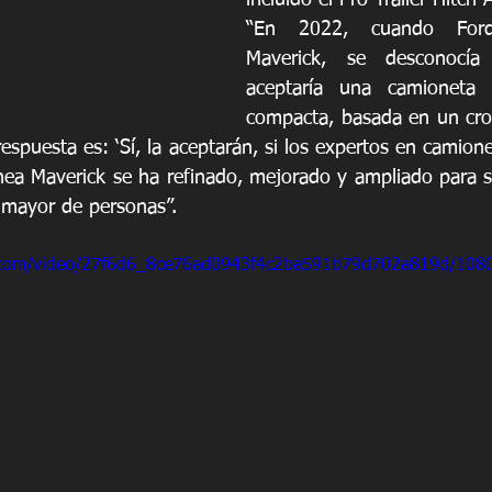
“En 2022, cuando Ford
Maverick, se desconocía 
aceptaría una camioneta 
compacta, basada en un cro
respuesta es: ‘Sí, la aceptarán, si los expertos en camione
línea Maverick se ha refinado, mejorado y ampliado para s
mayor de personas”.
ic.com/video/27f6d6_8ce76ad0943f4c2ba591b79d702a819d/108