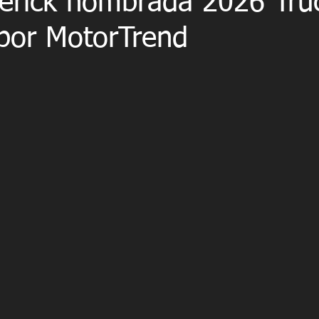
erick nombrada 2026 Tru
 por MotorTrend