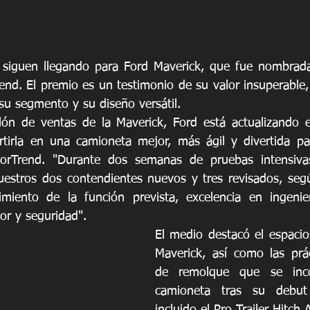
 siguen llegando para Ford Maverick, que fue nombrada
nd. El premio es un testimonio de su valor insuperable, 
 su segmento y su diseño versátil.
lón de ventas de la Maverick, Ford está actualizando e
tirla en una camioneta mejor, más ágil y divertida par
otorTrend. "Durante dos semanas de pruebas intensivas,
estros dos contendientes nuevos y tres revisados, segú
dimiento de la función prevista, excelencia en ingenie
lor y seguridad".
El medio destacó el espacios
Maverick, así como las prác
de remolque que se inco
camioneta tras su debut
incluido el Pro Trailer Hitch A