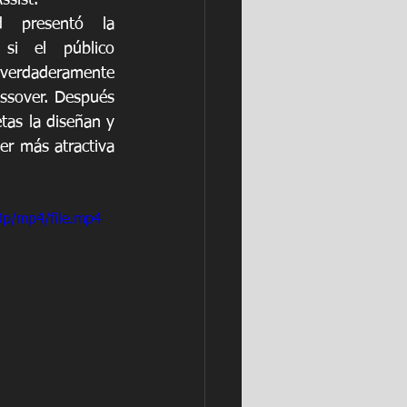
 presentó la 
si el público 
verdaderamente 
ssover. Después 
tas la diseñan y 
er más atractiva 
0p/mp4/file.mp4