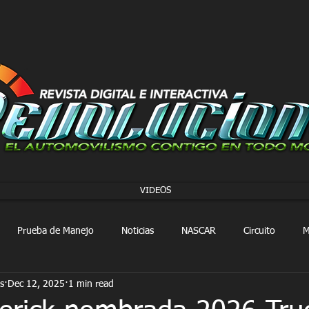
VIDEOS
Prueba de Manejo
Noticias
NASCAR
Circuito
M
s
Dec 12, 2025
1 min read
FORMULA 1
Extreme E
Extreme H
Rally