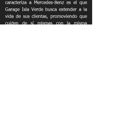
caracteriza a Mercedes-Benz es el que 
Garage Isla Verde busca extender a la 
vida de sus clientas, promoviendo que 
cuiden de sí mismas con la misma 
prioridad con la que cuidan sus autos,” 
concluyó Maldonado. 
https://video.wixstatic.com/video/27f6d6_8ce
76ad0943f4c2ba591b79d702a819d/1080p/
mp4/file.mp4
Noticias