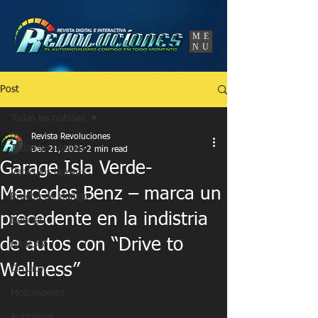
UA-86120834-3
ME
NU
Post
Todas las noticias
Revista Revoluciones
Todas las noticias
Dec 21, 2025
2 min read
Garage Isla Verde-
Vehículos Nuevos
Mercedes Benz – marca un
Prueba de Manejo
precedente en la indistria
Noticias
de autos con “Drive to
NASCAR
Wellness”
Circuito
Motorsports
Autoshow