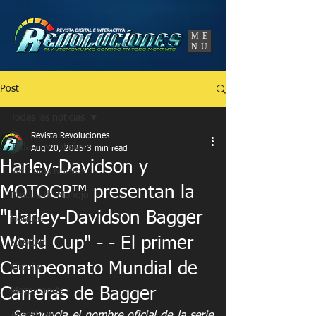
UA-86120834-3
ME
NU
Post
Todas las noticias
Revista Revoluciones
Todas las noticias
Aug 20, 2025
3 min read
Harley-Davidson y
Vehículos Nuevos
MOTOGP™ presentan la
Prueba de Manejo
"Harley-Davidson Bagger
Noticias
World Cup" - - El primer
NASCAR
Campeonato Mundial de
Circuito
Carreras de Bagger
Motorsports
Autoshow