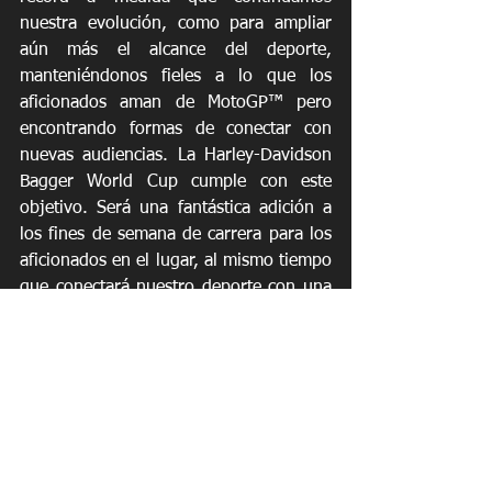
nuestra evolución, como para ampliar 
aún más el alcance del deporte, 
manteniéndonos fieles a lo que los 
aficionados aman de MotoGP™ pero 
encontrando formas de conectar con 
nuevas audiencias. La Harley-Davidson 
Bagger World Cup cumple con este 
objetivo. Será una fantástica adición a 
los fines de semana de carrera para los 
aficionados en el lugar, al mismo tiempo 
que conectará nuestro deporte con una 
de las marcas de estilo de vida y cultura 
más icónicas de Norteamérica, y del 
mundo".
La Harley-Davidson Bagger World Cup 
se presentó por primera vez a principios 
de este año durante el Gran Premio de 
Francia en el legendario circuito de Le 