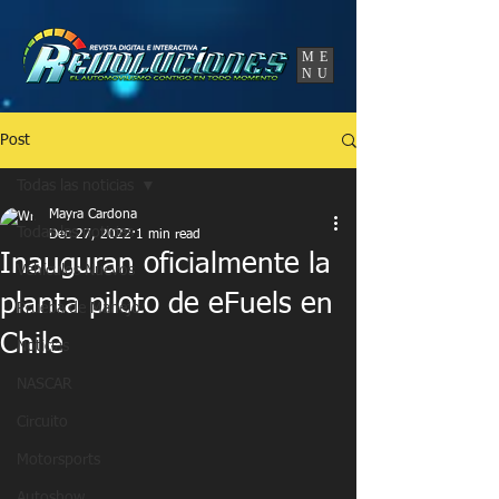
UA-86120834-3
ME
NU
Post
Todas las noticias
Mayra Cardona
Todas las noticias
Dec 27, 2022
1 min read
Inauguran oficialmente la
Vehículos Nuevos
planta piloto de eFuels en
Prueba de Manejo
Chile
Noticias
NASCAR
Circuito
Motorsports
Autoshow