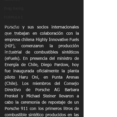
Drag Racing
FORMULA E
FORMULA 1
Porsche y sus socios internacionales 
que trabajan en colaboración con la 
Extreme E
empresa chilena Highly Innovative Fuels 
Extreme H
(HIF), comenzaron la producción 
industrial de combustibles sintéticos 
Rally
(eFuels). En presencia del ministro de 
Energía de Chile, Diego Pardow, hoy 
fue inaugurada oficialmente la planta 
piloto Haru Oni, en Punta Arenas 
(Chile). Los miembros del Consejo 
Directivo de Porsche AG Barbara 
Frenkel y Michael Steiner llevaron a 
cabo la ceremonia de repostaje de un 
Porsche 911 con los primeros litros de 
combustible sintético producidos en las 