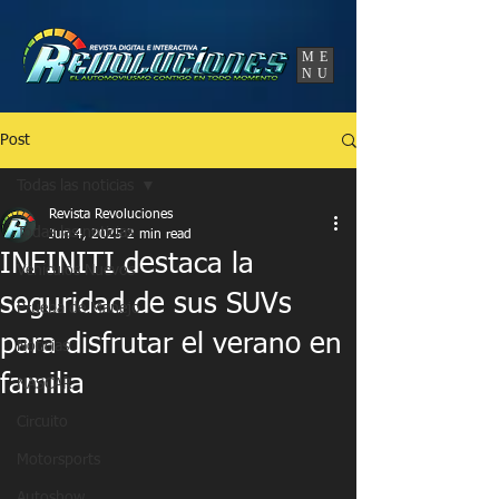
UA-86120834-3
ME
NU
Post
Todas las noticias
Revista Revoluciones
Todas las noticias
Jun 4, 2025
2 min read
INFINITI destaca la
Vehículos Nuevos
seguridad de sus SUVs
Prueba de Manejo
para disfrutar el verano en
Noticias
familia
NASCAR
Circuito
Motorsports
Autoshow