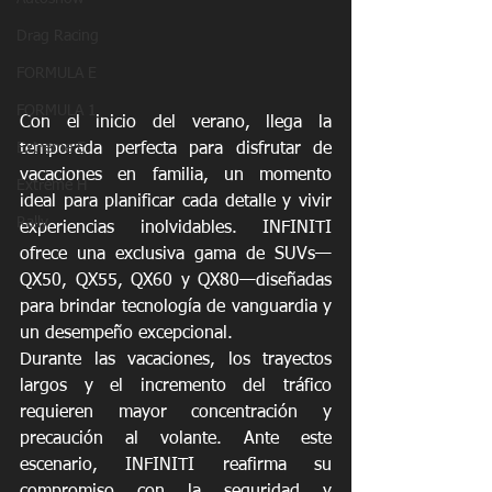
Drag Racing
FORMULA E
FORMULA 1
Con el inicio del verano, llega la 
Extreme E
temporada perfecta para disfrutar de 
vacaciones en familia, un momento 
Extreme H
ideal para planificar cada detalle y vivir 
Rally
experiencias inolvidables. INFINITI 
ofrece una exclusiva gama de SUVs—
QX50, QX55, QX60 y QX80—diseñadas 
para brindar tecnología de vanguardia y 
un desempeño excepcional. 
Durante las vacaciones, los trayectos 
largos y el incremento del tráfico 
requieren mayor concentración y 
precaución al volante. Ante este 
escenario, INFINITI reafirma su 