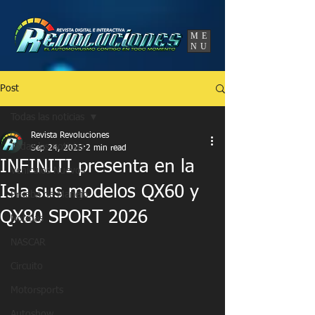
UA-86120834-3
ME
NU
Post
Todas las noticias
Revista Revoluciones
Todas las noticias
Sep 24, 2025
2 min read
INFINITI presenta en la
Vehículos Nuevos
Isla sus modelos QX60 y
Prueba de Manejo
QX80 SPORT 2026
Noticias
NASCAR
Circuito
Motorsports
Autoshow