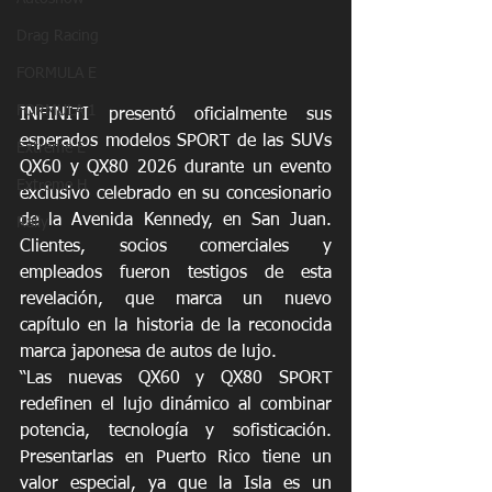
Drag Racing
FORMULA E
FORMULA 1
INFINITI presentó oficialmente sus 
esperados modelos SPORT de las SUVs 
Extreme E
QX60 y QX80 2026 durante un evento 
Extreme H
exclusivo celebrado en su concesionario 
de la Avenida Kennedy, en San Juan. 
Rally
Clientes, socios comerciales y 
empleados fueron testigos de esta 
revelación, que marca un nuevo 
capítulo en la historia de la reconocida 
marca japonesa de autos de lujo.
“Las nuevas QX60 y QX80 SPORT 
redefinen el lujo dinámico al combinar 
potencia, tecnología y sofisticación. 
Presentarlas en Puerto Rico tiene un 
valor especial, ya que la Isla es un 