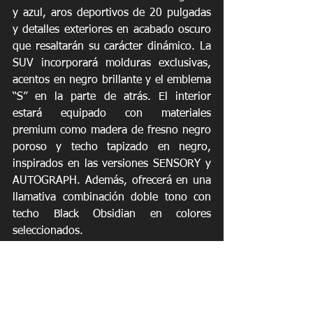
y azul, aros deportivos de 20 pulgadas 
y detalles exteriores en acabado oscuro 
que resaltarán su carácter dinámico. La 
SUV incorporará molduras exclusivas, 
acentos en negro brillante y el emblema 
“S” en la parte de atrás. El interior 
estará equipado con materiales 
premium como madera de fresno negro 
poroso y techo tapizado en negro, 
inspirados en las versiones SENSORY y 
AUTOGRAPH. Además, ofrecerá en una 
llamativa combinación doble tono con 
techo Black Obsidian en colores 
seleccionados.
La nueva INFINITI QX80 2026 ya está 
disponible en los concesionarios Ambar 
INFINITI, ubicados en la avenida 
Kennedy en San Juan y en el Ponce By 