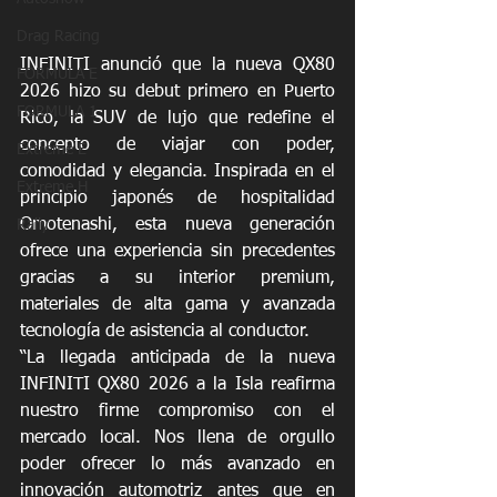
Drag Racing
INFINITI anunció que la nueva QX80 
FORMULA E
2026 hizo su debut primero en Puerto 
FORMULA 1
Rico, la SUV de lujo que redefine el 
concepto de viajar con poder, 
Extreme E
comodidad y elegancia. Inspirada en el 
Extreme H
principio japonés de hospitalidad 
Omotenashi, esta nueva generación 
Rally
ofrece una experiencia sin precedentes 
gracias a su interior premium, 
materiales de alta gama y avanzada 
tecnología de asistencia al conductor.
“La llegada anticipada de la nueva 
INFINITI QX80 2026 a la Isla reafirma 
nuestro firme compromiso con el 
mercado local. Nos llena de orgullo 
poder ofrecer lo más avanzado en 
innovación automotriz antes que en 