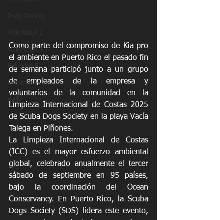
Drag Racing
FORMULA E
Como parte del compromiso de Kia pro 
FORMULA 1
el ambiente en Puerto Rico el pasado fin 
Extreme E
de semana participó junto a un grupo 
de empleados de la empresa y 
Extreme H
voluntarios de la comunidad en la 
Rally
Limpieza Internacional de Costas 2025 
de Scuba Dogs Society en la playa Vacía 
Talega en Piñones. 
La Limpieza Internacional de Costas 
(ICC) es el mayor esfuerzo ambiental 
global, celebrado anualmente el tercer 
sábado de septiembre en 95 países, 
bajo la coordinación del Ocean 
Conservancy. En Puerto Rico, la Scuba 
Dogs Society (SDS) lidera este evento, 