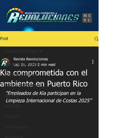
UA-86120834-3
ME
NU
Post
Todas las noticias
Revista Revoluciones
Todas las noticias
Sep 29, 2025
2 min read
Kia comprometida con el
Vehículos Nuevos
ambiente en Puerto Rico
Prueba de Manejo
“Empleados de Kia participan en la 
Noticias
Limpieza Internacional de Costas 2025”
NASCAR
Circuito
Motorsports
Autoshow