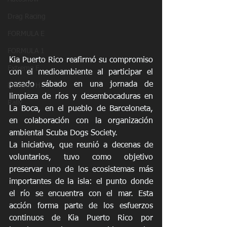
Drag Racing
FORMULA E
FORMULA 1
Kia Puerto Rico reafirmó su compromiso 
Extreme E
con el medioambiente al participar el 
pasado sábado en una jornada de 
Extreme H
limpieza de ríos y desembocaduras en 
Rally
La Boca, en el pueblo de Barceloneta, 
en colaboración con la organización 
ambiental Scuba Dogs Society.
La iniciativa, que reunió a decenas de 
voluntarios, tuvo como objetivo 
preservar uno de los ecosistemas más 
importantes de la isla: el punto donde 
el río se encuentra con el mar. Esta 
acción forma parte de los esfuerzos 
continuos de Kia Puerto Rico por 