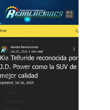
UA-86120834-3
ME
NU
Post
Todas las noticias
Revista Revoluciones
Todas las noticias
Jul 25, 2025
1 min read
Kia Telluride reconocida por
Vehículos Nuevos
J.D. Power como la SUV de
Prueba de Manejo
mejor calidad
Noticias
Updated:
Jul 26, 2025
NASCAR
Circuito
Motorsports
Autoshow