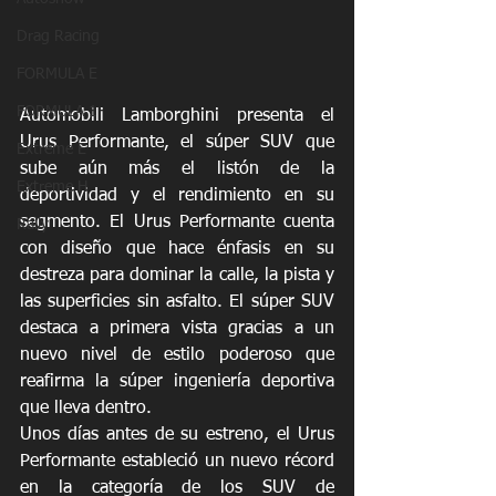
Drag Racing
FORMULA E
FORMULA 1
Automobili Lamborghini presenta el 
Urus Performante, el súper SUV que 
Extreme E
sube aún más el listón de la 
Extreme H
deportividad y el rendimiento en su 
segmento. El Urus Performante cuenta 
Rally
con diseño que hace énfasis en su 
destreza para dominar la calle, la pista y 
las superficies sin asfalto. El súper SUV 
destaca a primera vista gracias a un 
nuevo nivel de estilo poderoso que 
reafirma la súper ingeniería deportiva 
que lleva dentro.
Unos días antes de su estreno, el Urus 
Performante estableció un nuevo récord 
en la categoría de los SUV de 