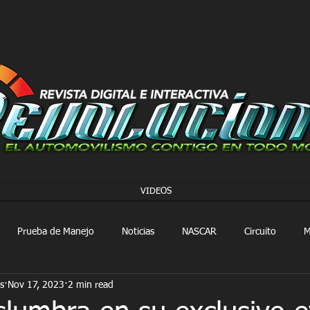
VIDEOS
Prueba de Manejo
Noticias
NASCAR
Circuito
M
s
Nov 17, 2023
2 min read
FORMULA 1
Extreme E
Extreme H
Rally