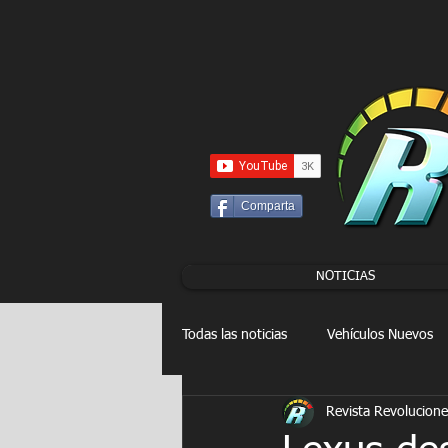
UA-86120834-3
Comparta
NOTICIAS
Todas las noticias
Vehículos Nuevos
Revista Revolucione
Drag Racing
FORMULA E