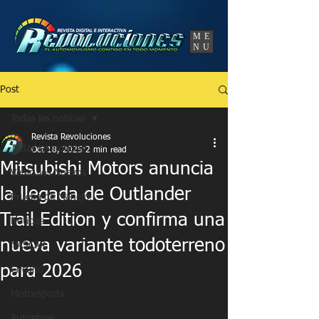
UA-86120834-3
ME
NU
Post
Todas las noticias
Revista Revoluciones
Todas las noticias
Oct 18, 2025
2 min read
Mitsubishi Motors anuncia
Vehículos Nuevos
la llegada de Outlander
Prueba de Manejo
Trail Edition y confirma una
Noticias
nueva variante todoterreno
NASCAR
para 2026
Circuito
Motorsports
Autoshow