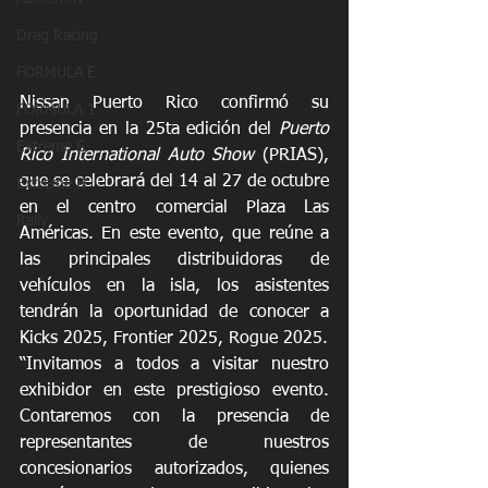
Drag Racing
FORMULA E
Nissan Puerto Rico confirmó su 
FORMULA 1
presencia en la 25ta edición del 
Puerto 
Extreme E
Rico International Auto Show
 (PRIAS), 
que se celebrará del 14 al 27 de octubre 
Extreme H
en el centro comercial Plaza Las 
Rally
Américas. En este evento, que reúne a 
las principales distribuidoras de 
vehículos en la isla, los asistentes 
tendrán la oportunidad de conocer a 
Kicks 2025, Frontier 2025, Rogue 2025.
“Invitamos a todos a visitar nuestro 
exhibidor en este prestigioso evento. 
Contaremos con la presencia de 
representantes de nuestros 
concesionarios autorizados, quienes 