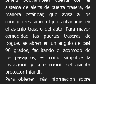
Shield 360.También cuenta con el 
sistema de alerta de puerta trasera, de 
manera estándar, que avisa a los 
conductores sobre objetos olvidados en 
el asiento trasero del auto. Para mayor 
comodidad las puertas traseras de 
Rogue, se abren en un ángulo de casi 
90 grados, facilitando el acomodo de 
los pasajeros, así como simplifica la 
instalación y la remoción del asiento 
protector infantil. 
Para obtener más información sobre 
Nissan Kicks 2025, Frontier 2025, 
Rogue 2025, así como la línea completa 
de vehículos Nissan, visite la página 
https://es.nissan.pr/
. También puede 
seguir a la marca a través de las 
plataformas sociales en 
Facebook
, 
Instagram,
 como @nissanpr.  