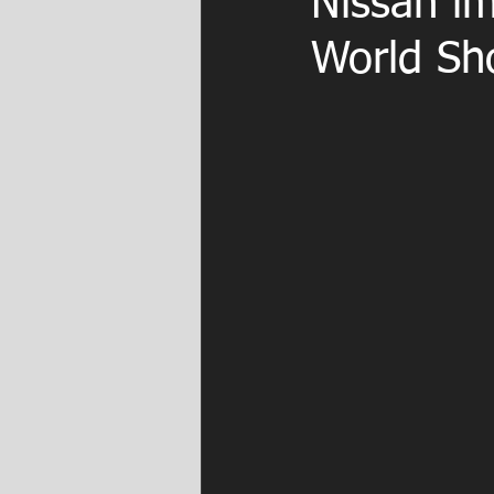
Nissan im
World Sh