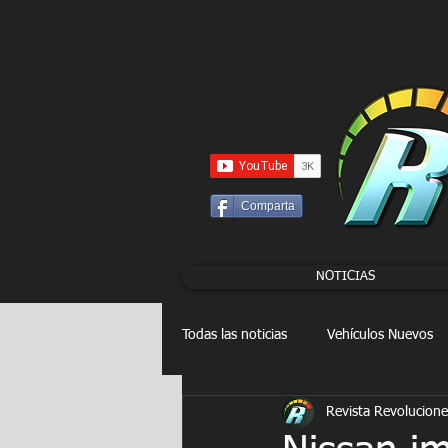
UA-86120834-3
Comparta
NOTICIAS
Todas las noticias
Vehículos Nuevos
Revista Revolucione
Drag Racing
FORMULA E