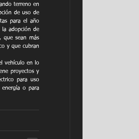
ando terreno en 
pción de uso de 
as para el año 
 la adopción de 
, que sean más 
co y que cubran 
l vehículo en lo 
ene proyectos y 
ctrico para uso 
energía o para 