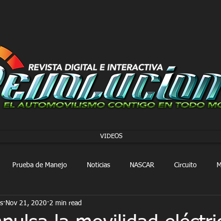
VIDEOS
Prueba de Manejo
Noticias
NASCAR
Circuito
M
s
Nov 21, 2020
2 min read
FORMULA 1
Extreme E
Extreme H
Rally