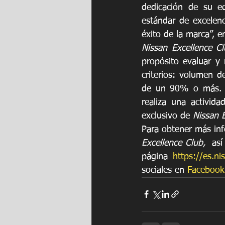
dedicación de su eq
estándar de excelenci
éxito de la marca”, e
Nissan Excellence C
propósito evaluar y 
criterios: volumen 
de un 90% o más. T
realiza una activid
exclusivo de 
Nissan E
Para obtener más inf
Excellence Club, 
 así
página 
https://es.ni
sociales en 
Facebook