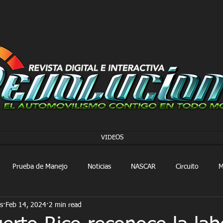
VIDEOS
Prueba de Manejo
Noticias
NASCAR
Circuito
M
s
Feb 14, 2024
2 min read
FORMULA 1
Extreme E
Extreme H
Rally