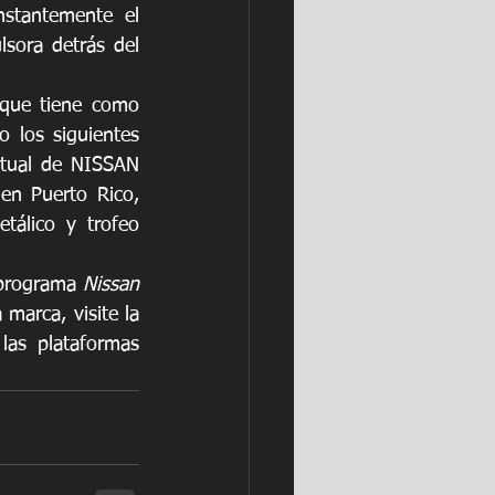
stantemente el 
lsora detrás del 
que tiene como 
 los siguientes 
rtual de NISSAN 
n Puerto Rico, 
álico y trofeo 
 programa 
Nissan 
marca, visite la 
as plataformas 