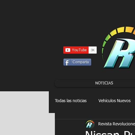
UA-86120834-3
Comparta
NOTICIAS
Todas las noticias
Vehículos Nuevos
Revista Revolucione
Drag Racing
FORMULA E