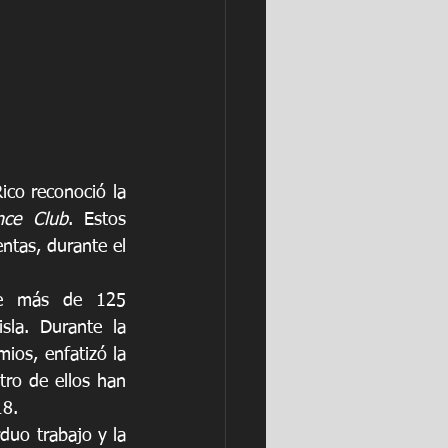
co reconoció la 
nce Club
. Estos 
tas, durante el 
de más de 125 
la. Durante la 
os, enfatizó la 
ro de ellos han 
18.
duo trabajo y la 