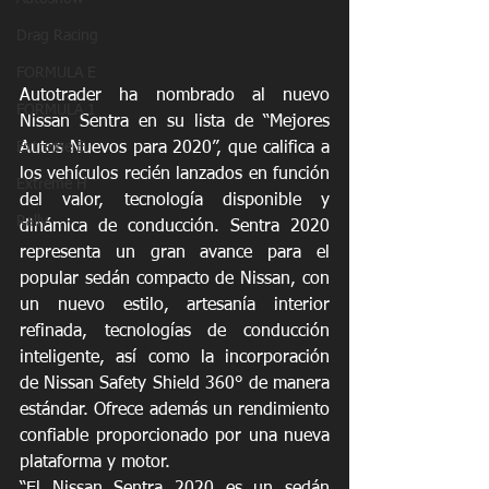
Drag Racing
FORMULA E
Autotrader ha nombrado al nuevo 
FORMULA 1
Nissan Sentra en su lista de “Mejores 
Autos Nuevos para 2020”, que califica a 
Extreme E
los vehículos recién lanzados en función 
Extreme H
del valor, tecnología disponible y 
Rally
dinámica de conducción. Sentra 2020 
representa un gran avance para el 
popular sedán compacto de Nissan, con 
un nuevo estilo, artesanía interior 
refinada, tecnologías de conducción 
inteligente, así como la incorporación 
de Nissan Safety Shield 360° de manera 
estándar. Ofrece además un rendimiento 
confiable proporcionado por una nueva 
plataforma y motor.
“El Nissan Sentra 2020 es un sedán 