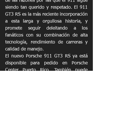
de las razones por las que el 911 sigue 
siendo tan querido y respetado. El 911 
GT3 RS es la más reciente incorporación 
a esta larga y orgullosa historia, y 
promete seguir deleitando a los 
fanáticos con su combinación de alta 
tecnología, rendimiento de carreras y 
calidad de manejo.
El nuevo Porsche 911 GT3 RS ya está 
disponible para pedido en Porsche 
Center Puerto Rico. También puede 
personalizar el 911 GT3 RS de sus 
sueños en el Porsche Car Configurator.