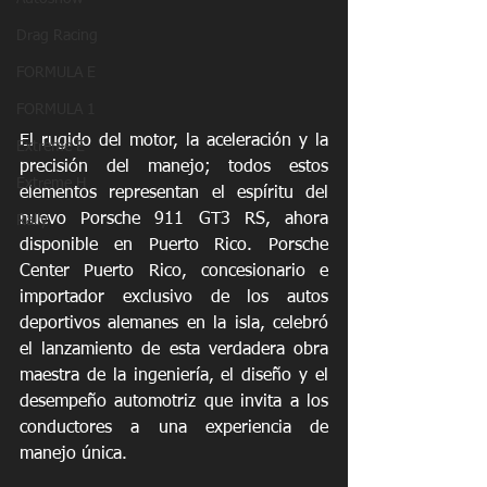
Drag Racing
FORMULA E
FORMULA 1
El rugido del motor, la aceleración y la 
Extreme E
precisión del manejo; todos estos 
Extreme H
elementos representan el espíritu del 
nuevo Porsche 911 GT3 RS, ahora 
Rally
disponible en Puerto Rico. Porsche 
Center Puerto Rico, concesionario e 
importador exclusivo de los autos 
deportivos alemanes en la isla, celebró 
el lanzamiento de esta verdadera obra 
maestra de la ingeniería, el diseño y el 
desempeño automotriz que invita a los 
conductores a una experiencia de 
manejo única. 