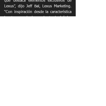
que destaca elementos exclusivos de 
Lexus”, dijo Jeff Bal, Lexus Marketing. 
“Con inspiración desde la característica 
luz trasera de Lexus hasta la icónica 
librea negra y amarilla DayGlow de los 
autos de carreras Lexus RC F GT3 de 
Vasser Sullivan Championship Racing, 
los detalles de Lexus están 
cuidadosamente incorporados en toda 
esta colección”.
La colección Revo | Lexus debutará con 
un exclusivo empaque de lujo que 
distinguirá aún más las gafas de la línea 
premium existente de Revo.
Noticias