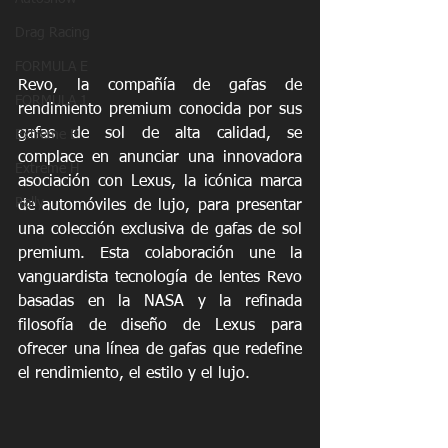
Drag Racing
FORMULA E
Revo, la compañía de gafas de 
FORMULA 1
rendimiento premium conocida por sus 
gafas de sol de alta calidad, se 
Extreme E
complace en anunciar una innovadora 
Extreme H
asociación con Lexus, la icónica marca 
Rally
de automóviles de lujo, para presentar 
una colección exclusiva de gafas de sol 
premium. Esta colaboración une la 
vanguardista tecnología de lentes Revo 
basadas en la NASA y la refinada 
filosofía de diseño de Lexus para 
ofrecer una línea de gafas que redefine 
el rendimiento, el estilo y el lujo.