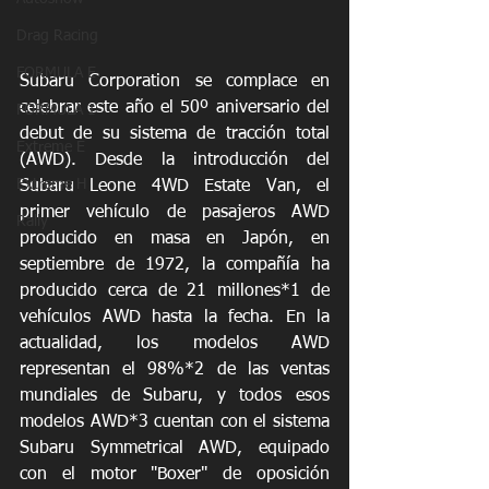
Drag Racing
FORMULA E
Subaru Corporation se complace en 
celebrar este año el 50º aniversario del 
FORMULA 1
debut de su sistema de tracción total 
Extreme E
(AWD). Desde la introducción del 
Extreme H
Subaru Leone 4WD Estate Van, el 
primer vehículo de pasajeros AWD 
Rally
producido en masa en Japón, en 
septiembre de 1972, la compañía ha 
producido cerca de 21 millones*1 de 
vehículos AWD hasta la fecha. En la 
actualidad, los modelos AWD 
representan el 98%*2 de las ventas 
mundiales de Subaru, y todos esos 
modelos AWD*3 cuentan con el sistema 
Subaru Symmetrical AWD, equipado 
con el motor "Boxer" de oposición 