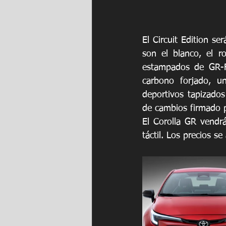
El Circuit Edition se
son el blanco, el r
estampados de GR-F
carbono forjado, u
deportivos tapizado
de cambios firmado p
El Corolla GR vendr
táctil. Los precios s