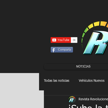
UA-86120834-3
Comparta
NOTICIAS
Todas las noticias
Vehículos Nuevos
Revista Revolucione
Drag Racing
FORMULA E