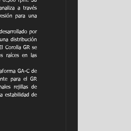
s 6.500 rpm. Su 
naliza a través 
esión para una 
esarrollado por 
una distribución 
l Corolla GR se 
 raíces en las 
taforma GA-C de 
nte para el GR 
es rejillas de 
a estabilidad de 