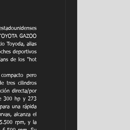
estadounidenses 
o TOYOTA GAZOO 
io Toyoda, alias 
ches deportivos 
ans de los "hot 
 compacto pero 
tres cilindros 
ión directa/por 
ce 300 hp y 273 
para una rápida 
rvas, alcanza el 
.500 rpm, y la 