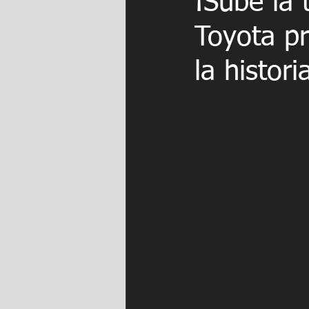
¡Sube la 
Toyota pr
la histori