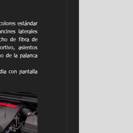
colores estándar 
ines laterales 
ho de fibra de 
tivo, asientos 
 de la palanca 
a con pantalla 