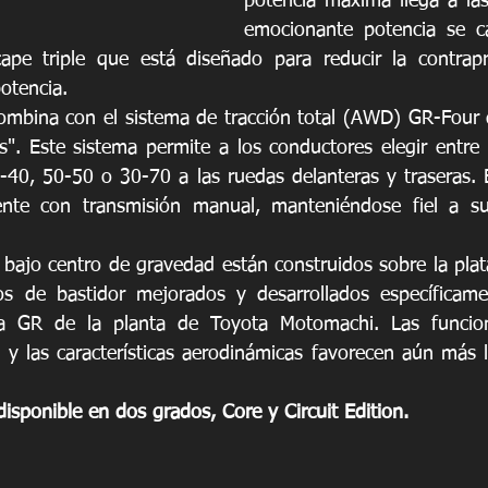
potencia máxima llega a la
emocionante potencia se ca
ape triple que está diseñado para reducir la contrapr
otencia.
mbina con el sistema de tracción total (AWD) GR-Four d
s". Este sistema permite a los conductores elegir entre 
-40, 50-50 o 30-70 a las ruedas delanteras y traseras. E
ente con transmisión manual, manteniéndose fiel a sus
u bajo centro de gravedad están construidos sobre la pla
os de bastidor mejorados y desarrollados específicame
ca GR de la planta de Toyota Motomachi. Las funcional
s y las características aerodinámicas favorecen aún más l
disponible en dos grados, Core y Circuit Edition.