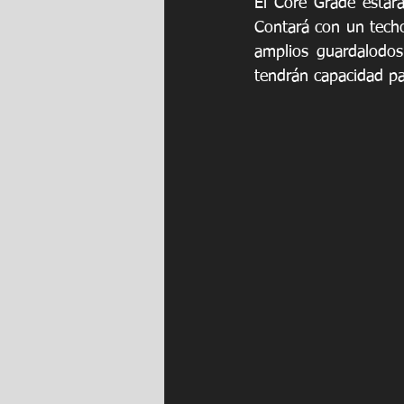
El Core Grade estará
Contará con un techo
amplios guardalodos.
tendrán capacidad pa