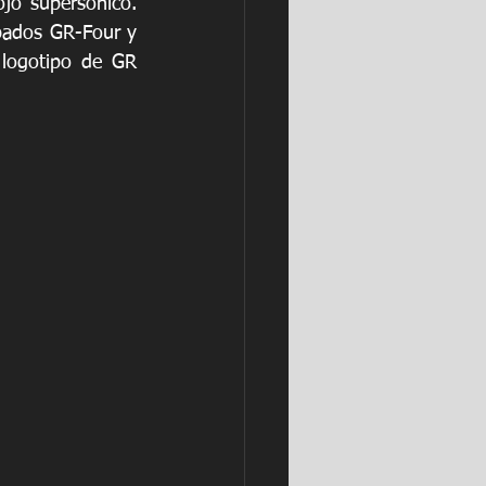
jo supersónico. 
pados GR-Four y 
 logotipo de GR 