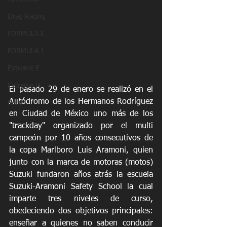
Drag Racing
FORMULA E
FORMULA 1
Extreme E
Extreme H
El pasado 29 de enero se realizó en el 
Autódromo de los Hermanos Rodríguez 
Rally
en Ciudad de México uno más de los 
"trackday" organizado por el multi 
campeón por 10 años consecutivos de 
la copa Marlboro Luis Aramoni, quien 
junto con la marca de motoras (motos) 
Suzuki fundaron años atrás la escuela 
Suzuki-Aramoni Safety School la cual 
imparte tres niveles de curso, 
obedeciendo dos objetivos principales: 
enseñar a quienes no saben conducir 