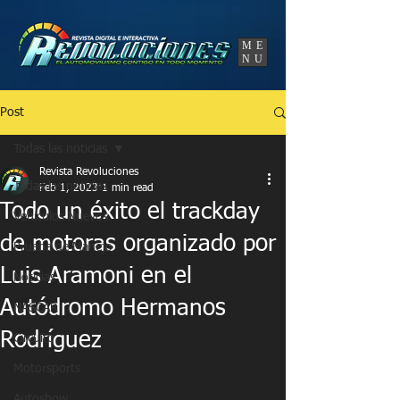
UA-86120834-3
ME
NU
Post
Todas las noticias
Revista Revoluciones
Todas las noticias
Feb 1, 2023
1 min read
Todo un éxito el trackday
Vehículos Nuevos
de motoras organizado por
Prueba de Manejo
Luis Aramoni en el
Noticias
Autódromo Hermanos
NASCAR
Rodríguez
Circuito
Motorsports
Autoshow