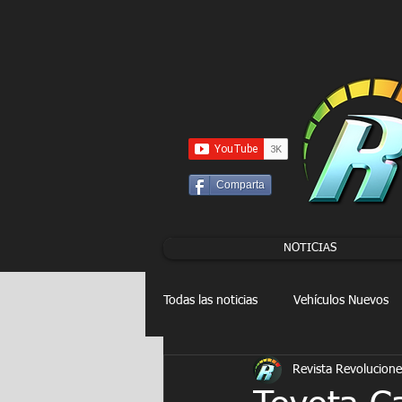
UA-86120834-3
Comparta
NOTICIAS
Todas las noticias
Vehículos Nuevos
Revista Revolucione
Drag Racing
FORMULA E