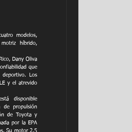
uatro modelos, 
otriz híbrido, 
ico, Dany Oliva 
nfiabilidad que 
deportivo. Los 
E y el atrevido 
á disponible 
 de propulsión 
ón de Toyota y 
mada por la EPA 
. Su motor 2.5 