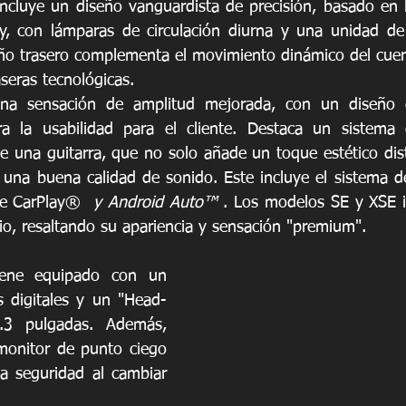
 incluye un diseño vanguardista de precisión, basado en 
, con lámparas de circulación diurna y una unidad de 
eño trasero complementa el movimiento dinámico del cuerp
aseras tecnológicas. 
una sensación de amplitud mejorada, con un diseño q
a la usabilidad para el cliente. Destaca un sistema 
e una guitarra, que no solo añade un toque estético disti
una buena calidad de sonido. Este incluye el sistema de
le CarPlay® 
 y Android Auto™ 
. Los modelos SE y XSE i
io, resaltando su apariencia y sensación "premium". 
ene equipado con un 
s digitales y un "Head-
3 pulgadas. Además, 
monitor de punto ciego 
a seguridad al cambiar 