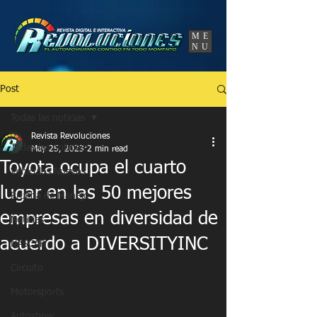
UA-86120834-3
ME
NU
Post
Todas las noticias
Revista Revoluciones
Todas las noticias
May 25, 2023
2 min read
Toyota ocupa el cuarto
Vehículos Nuevos
lugar en las 50 mejores
Prueba de Manejo
empresas en diversidad de
Noticias
acuerdo a DIVERSITYINC
NASCAR
Circuito
Motorsports
Autoshow