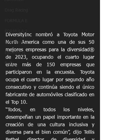
Drag Racing
FORMULA E
FORMULA 1
DiversityInc nombró a Toyota Motor 
North America como una de sus 50 
Extreme E
mejores empresas para la diversidad® 
Extreme H
de 2023, ocupando el cuarto lugar 
Rally
entre más de 150 empresas que 
participaron en la encuesta. Toyota 
ocupa el cuarto lugar por segundo año 
consecutivo y continúa siendo el único 
fabricante de automóviles clasificado en 
el Top 10.
“Todos, en todos los niveles, 
desempeñan un papel importante en la 
creación de una cultura inclusiva y 
diversa para el bien común”, dijo Tellis 
Bethel, director de diversidad y 