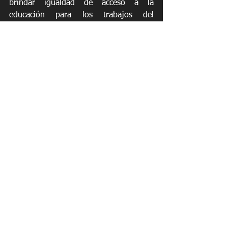
brindar igualdad de acceso a la 
educación para los trabajos del 
mañana”.
Para obtener más información sobre los 
esfuerzos de diversidad e inclusión de 
Toyota, visite 
www.ToyotaEffect.com