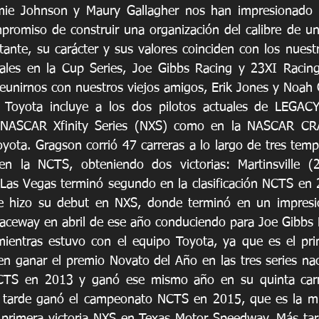
ie Johnson y Maury Gallagher nos han impresionado c
promiso de construir una organización del calibre de u
ante, su carácter y sus valores coinciden con los nuestr
uales en la Cup Series, Joe Gibbs Racing y 23XI Racing
unirnos con nuestros viejos amigos, Erik Jones y Noah 
 Toyota incluye a los dos pilotos actuales de LEGACY
 NASCAR Xfinity Series (NXS) como en la NASCAR CR
yota. Gragson corrió 47 carreras a lo largo de tres temp
n la NCTS, obteniendo dos victorias: Martinsville (
 Las Vegas terminó segundo en la clasificación NCTS en 
e hizo su debut en NXS, donde terminó en un impresi
aceway en abril de ese año conduciendo para Joe Gibbs 
mientras estuvo con el equipo Toyota, ya que es el prim
n ganar el premio Novato del Año en las tres series nac
CTS en 2013 y ganó ese mismo año en su quinta carr
 tarde ganó el campeonato NCTS en 2015, que es la m