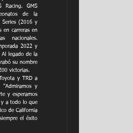
 Racing. GMS 
onatos de la 
eries (2016 y 
 en carreras en 
as nacionales. 
mporada 2022 y 
Al legado de la 
grabó su nombre 
00 victorias.
Toyota y TRD a 
. "Admiramos y 
te y esperamos 
y a todo lo que 
o de California 
iempre el éxito 