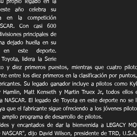
u propio legado en la 
ste año celebra su 
a en la competición 
SCAR. Con casi 600 
divisiones principales de 
a dejado huella en su 
a en este deporte. 
Toyota, lidera la Serie 
o y diez primeros puestos, mientras que cuatro pilot
te entre los diez primeros en la clasificación por puntos
bricantes. Su legado ganador incluye a pilotos como Kyl
Hamlin, Matt Kenseth y Martin Truex Jr., todos ellos en
la NASCAR. El legado de Toyota en este deporte no se l
a que el fabricante sigue ofreciendo a los jóvenes pilot
 amplio programa de desarrollo de pilotos.
ldes y encantados de dar la bienvenida a LEGACY MO
 NASCAR", dijo David Wilson, presidente de TRD, U.S.A.