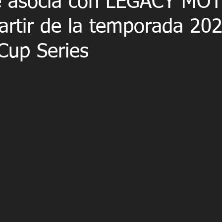
e asocia con LEGACY MO
rtir de la temporada 202
up Series