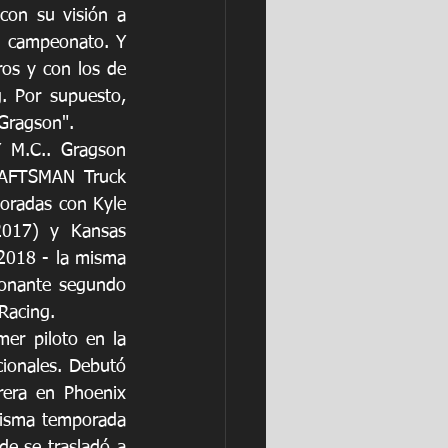
on su visión a 
n campeonato. Y 
os y con los de 
. Por supuesto, 
Gragson".
 M.C.. Gragson 
AFTSMAN Truck 
oradas con Kyle 
2017) y Kansas 
2018 - la misma 
onante segundo 
Racing.
er piloto en la 
ionales. Debutó 
era en Phoenix 
isma temporada 