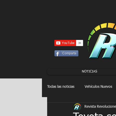
UA-86120834-3
Comparta
NOTICIAS
Todas las noticias
Vehículos Nuevos
Revista Revolucione
Drag Racing
FORMULA E