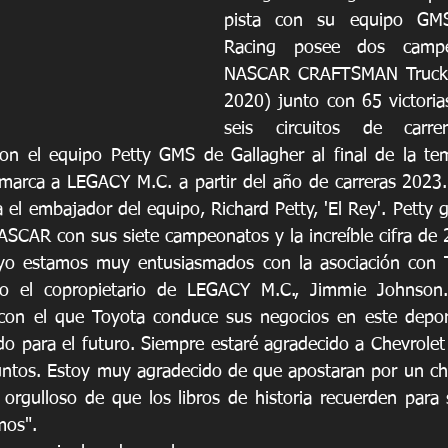
pista con su equipo GMS
Racing posee dos campe
NASCAR CRAFTSMAN Truck S
2020) junto con 65 victorias
seis circuitos de carrer
on el equipo Petty GMS de Gallagher al final de la te
 marca a LEGACY M.C. a partir del año de carreras 2023. 
 el embajador del equipo, Richard Petty, 'El Rey'. Petty 
NASCAR con sus siete campeonatos y la increíble cifra de 2
yo estamos muy entusiasmados con la asociación con 
ijo el copropietario de LEGACY M.C., Jimmie Johnson
 con el que Toyota conduce sus negocios en este depor
do para el futuro. Siempre estaré agradecido a Chevrolet 
tos. Estoy muy agradecido de que apostaran por un chic
orgulloso de que los libros de historia recuerden para s
mos".