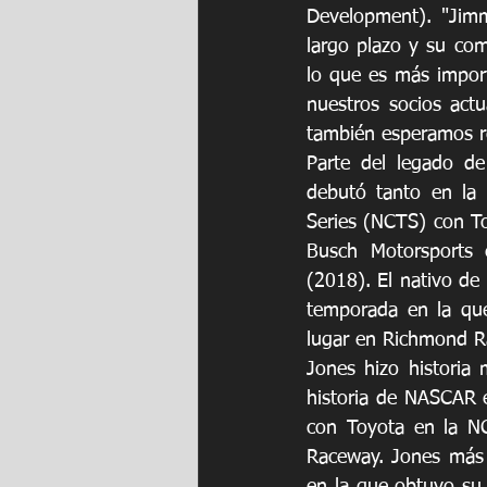
Development). "Jimm
largo plazo y su com
lo que es más import
nuestros socios act
también esperamos re
Parte del legado de
debutó tanto en la
Series (NCTS) con To
Busch Motorsports e
(2018). El nativo de
temporada en la qu
lugar en Richmond R
Jones hizo historia 
historia de NASCAR e
con Toyota en la N
Raceway. Jones más