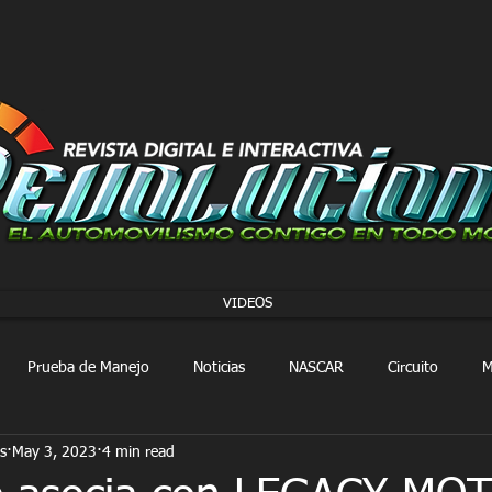
VIDEOS
Prueba de Manejo
Noticias
NASCAR
Circuito
M
s
May 3, 2023
4 min read
FORMULA 1
Extreme E
Extreme H
Rally