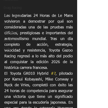
Drag Racing
Las legendarias 24 Horas de Le Mans 
FORMULA E
volvieron a demostrar por qué son 
FORMULA 1
consideradas una de las pruebas más 
Extreme E
difíciles, prestigiosas e importantes del 
automovilismo mundial. Tras un día 
Extreme H
completo de acción, estrategia, 
Rally
velocidad y resistencia, Toyota Gazoo 
Racing regresó a lo más alto del podio 
al conquistar la edición 2026 de la 
histórica carrera francesa.
El Toyota GR010 Hybrid 
#7
, pilotado 
por Kamui Kobayashi, Mike Conway y 
Nyck de Vries, completó con éxito las 
24 horas de competencia para asegurar 
una victoria que tiene un significado 
especial para la escudería japonesa. En 