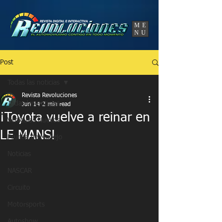
UA-86120834-3
ME
NU
Post
Todas las noticias
Revista Revoluciones
Todas las noticias
Jun 14
2 min read
¡Toyota vuelve a reinar en
Vehículos Nuevos
LE MANS!
Prueba de Manejo
Noticias
NASCAR
Circuito
Motorsports
Autoshow