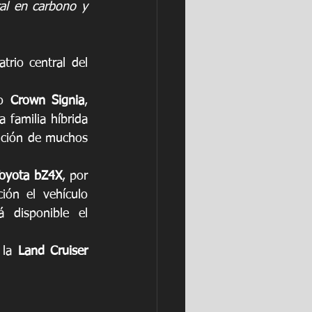
al en carbono y 
rio central del 
o 
Crown Signia
, 
familia híbrida 
nción de muchos 
oyota bZ4X
, por 
ión el vehículo 
 disponible el 
 la 
Land Cruiser 