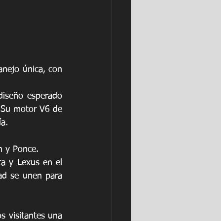
nejo única, con 
diseño esperado 
 Su motor V6 de 
ía.
n y Ponce. 
a y Lexus en el 
ad se unen para 
s visitantes una 