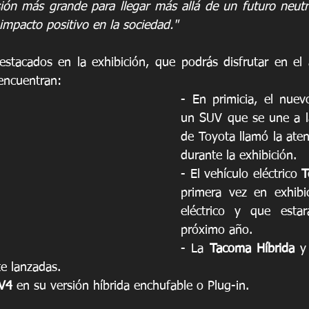
ión más grande para llegar más allá de un futuro neutr
impacto positivo en la sociedad."
stacados en la exhibición, que podrás disfrutar en el at
 encuentran:
- En primicia, el nuev
un SUV que se une a la 
de Toyota llamó la ate
durante la exhibición.
- El vehículo eléctrico 
T
primera vez en exhibic
eléctrico y que estará
próximo año.
- La 
Tacoma Híbrida 
y
te lanzadas.
V4
 en su versión híbrida enchufable o Plug-in.