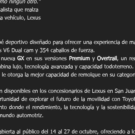
omo ningún otro."
lista que realza 
a vehículo, Lexus 
pé deportivo diseñado para ofrecer una experiencia de ma
os V6 Dual cam y 354 caballos de fuerza.
 nueva 
GX
 en sus versiones 
Premium
 y 
Overtrail
, un re
ina lujo, tecnología avanzada y capacidad todoterreno.
o le otorga la mejor capacidad de remolque en su categor
 disponibles en los concesionarios de Lexus en San Jua
rtunidad de explorar el futuro de la movilidad con Toyot
o donde el rendimiento, la tecnología y la sostenibilid
 mundo automotriz.
abierta al público del 14 al 27 de octubre, ofreciendo a lo