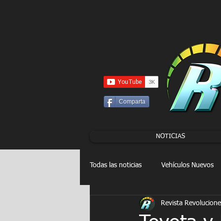
UA-86120834-3
Comparta
NOTICIAS
Todas las noticias
Vehículos Nuevos
Revista Revolucione
Drag Racing
FORMULA E