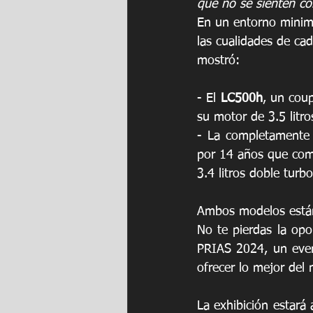
que no se sienten c
En un entorno minima
las cualidades de cad
mostró:
- El 
LC500h
, un cou
su motor de 3.5 litr
- La completamente
por 14 años que comb
3.4 litros doble turb
Ambos modelos están
No te pierdas la opo
PRIAS 2024, un event
ofrecer lo mejor del
La exhibición estará 