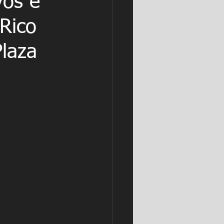
vos e
Rico
laza