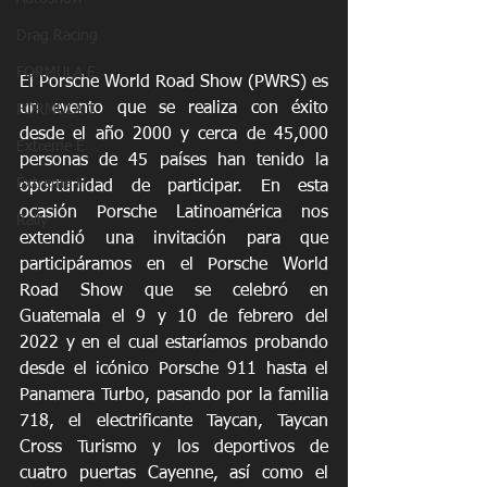
Drag Racing
FORMULA E
El Porsche World Road Show (PWRS) es 
un evento que se realiza con éxito 
FORMULA 1
desde el año 2000 y cerca de 45,000 
Extreme E
personas de 45 países han tenido la 
Extreme H
oportunidad de participar. En esta 
ocasión Porsche Latinoamérica nos 
Rally
extendió una invitación para que 
participáramos en el Porsche World 
Road Show que se celebró en 
Guatemala el 9 y 10 de febrero del 
2022 y en el cual estaríamos probando 
desde el icónico Porsche 911 hasta el 
Panamera Turbo, pasando por la familia 
718, el electrificante Taycan, Taycan 
Cross Turismo y los deportivos de 
cuatro puertas Cayenne, así como el 