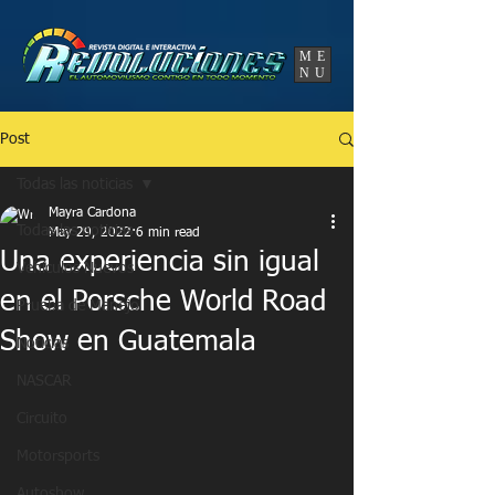
UA-86120834-3
ME
NU
Post
Todas las noticias
Mayra Cardona
Todas las noticias
May 29, 2022
6 min read
Una experiencia sin igual
Vehículos Nuevos
en el Porsche World Road
Prueba de Manejo
Show en Guatemala
Noticias
NASCAR
Circuito
Motorsports
Autoshow