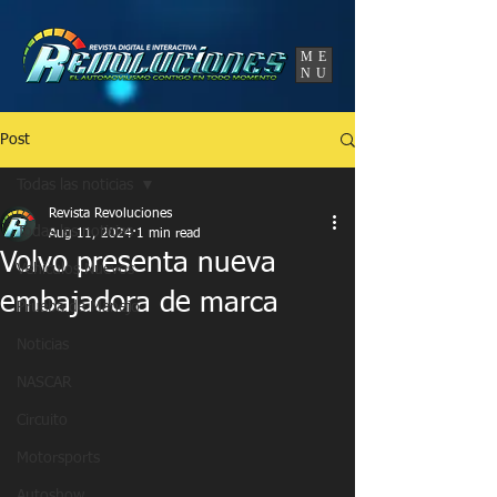
UA-86120834-3
ME
NU
Post
Todas las noticias
Revista Revoluciones
Todas las noticias
Aug 11, 2024
1 min read
Volvo presenta nueva
Vehículos Nuevos
embajadora de marca
Prueba de Manejo
Noticias
NASCAR
Circuito
Motorsports
Autoshow