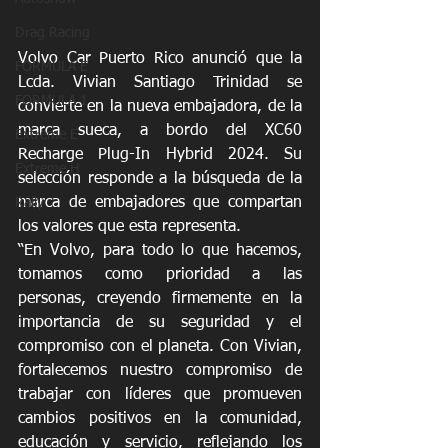
Drag Racing
Volvo Car Puerto Rico anunció que la 
FORMULA E
Lcda. Vivian Santiago Trinidad se 
FORMULA 1
convierte en la nueva embajadora, de la 
marca sueca, a bordo del XC60 
Extreme E
Recharge Plug-In Hybrid 2024. Su 
Extreme H
selección responde a la búsqueda de la 
marca de embajadores que compartan 
Rally
los valores que esta representa. 
“En Volvo, para todo lo que hacemos, 
tomamos como prioridad a las 
personas, creyendo firmemente en la 
importancia de su seguridad y el 
compromiso con el planeta. Con Vivian, 
fortalecemos nuestro compromiso de 
trabajar con líderes que promueven 
cambios positivos en la comunidad, 
educación y servicio, reflejando los 