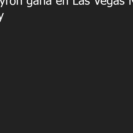
Byron gana en Las Vegas 
y