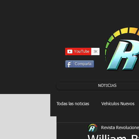
UA-86120834-3
Comparta
NOTICIAS
Todas las noticias
Vehículos Nuevos
Revista Revolucione
Drag Racing
FORMULA E