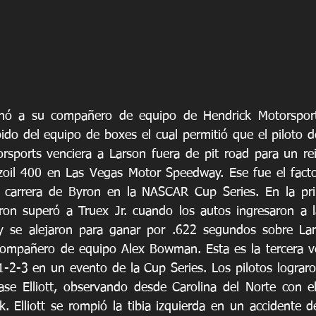
nó a su compañero de equipo de Hendrick Motorsports
pido del equipo de boxes el cual permitió que el piloto d
sports venciera a Larson fuera de pit road para un rei
zoil 400 en Las Vegas Motor Speedway. Ese fue el factor
la carrera de Byron en la NASCAR Cup Series. En la pri
ron superó a Truex Jr. cuando los autos ingresaron a l
 y se alejaron para ganar por .622 segundos sobre Lar
ompañero de equipo Alex Bowman. Esta es la tercera ve
 1-2-3 en un evento de la Cup Series. Los pilotos lograro
ase Elliott, observando desde Carolina del Norte con el 
k. Elliott se rompió la tibia izquierda en un accidente 