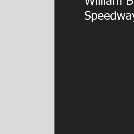
William 
Speedwa